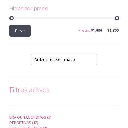
Filtrar por precio
Precio
Precio
Precio:
$1,090
—
$1,300
Filtrar
mínimo
máximo
Filtros activos
5
BRA QUITAGORDITOS
5
12
productos
DEPORTIVAS
12
productos
2
CHALECO DE LÁTEX
2