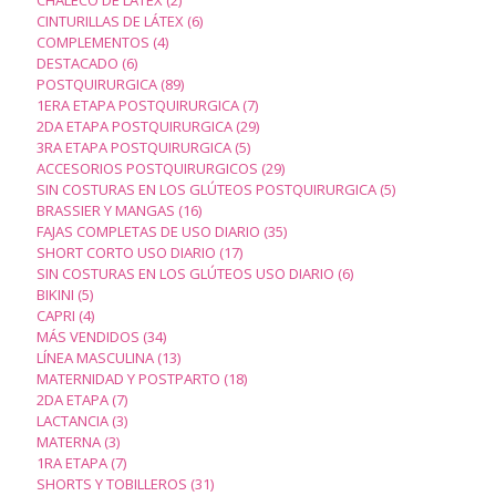
productos
6
CINTURILLAS DE LÁTEX
6
4
productos
COMPLEMENTOS
4
6
productos
DESTACADO
6
productos
89
POSTQUIRURGICA
89
productos
7
1ERA ETAPA POSTQUIRURGICA
7
productos
29
2DA ETAPA POSTQUIRURGICA
29
5
productos
3RA ETAPA POSTQUIRURGICA
5
productos
29
ACCESORIOS POSTQUIRURGICOS
29
productos
5
SIN COSTURAS EN LOS GLÚTEOS POSTQUIRURGICA
5
16
productos
BRASSIER Y MANGAS
16
productos
35
FAJAS COMPLETAS DE USO DIARIO
35
17
productos
SHORT CORTO USO DIARIO
17
productos
6
SIN COSTURAS EN LOS GLÚTEOS USO DIARIO
6
5
productos
BIKINI
5
productos
4
CAPRI
4
productos
34
MÁS VENDIDOS
34
productos
13
LÍNEA MASCULINA
13
productos
18
MATERNIDAD Y POSTPARTO
18
7
productos
2DA ETAPA
7
productos
3
LACTANCIA
3
3
productos
MATERNA
3
productos
7
1RA ETAPA
7
productos
31
SHORTS Y TOBILLEROS
31