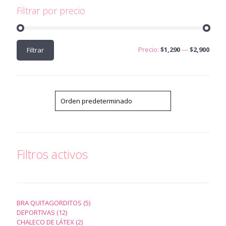
Filtrar por precio
Precio
Precio
Precio:
$1,290
—
$2,900
Filtrar
mínimo
máximo
Filtros activos
5
BRA QUITAGORDITOS
5
12
productos
DEPORTIVAS
12
productos
2
CHALECO DE LÁTEX
2