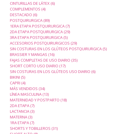
productos
6
CINTURILLAS DE LÁTEX
6
4
productos
COMPLEMENTOS
4
6
productos
DESTACADO
6
productos
89
POSTQUIRURGICA
89
productos
7
1ERA ETAPA POSTQUIRURGICA
7
productos
29
2DA ETAPA POSTQUIRURGICA
29
5
productos
3RA ETAPA POSTQUIRURGICA
5
productos
29
ACCESORIOS POSTQUIRURGICOS
29
productos
5
SIN COSTURAS EN LOS GLÚTEOS POSTQUIRURGICA
5
16
productos
BRASSIER Y MANGAS
16
productos
35
FAJAS COMPLETAS DE USO DIARIO
35
17
productos
SHORT CORTO USO DIARIO
17
productos
6
SIN COSTURAS EN LOS GLÚTEOS USO DIARIO
6
5
productos
BIKINI
5
productos
4
CAPRI
4
productos
34
MÁS VENDIDOS
34
productos
13
LÍNEA MASCULINA
13
productos
18
MATERNIDAD Y POSTPARTO
18
7
productos
2DA ETAPA
7
productos
3
LACTANCIA
3
3
productos
MATERNA
3
productos
7
1RA ETAPA
7
productos
31
SHORTS Y TOBILLEROS
31
8
productos
SHORT ALTO
8