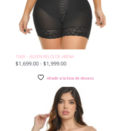
1569 – AILEEN RELOJ DE ARENA
Rango
$
1,699.00
-
$
1,999.00
de
precios:
Añadir a la lista de deseos
desde
$1,699.00
hasta
$1,999.00