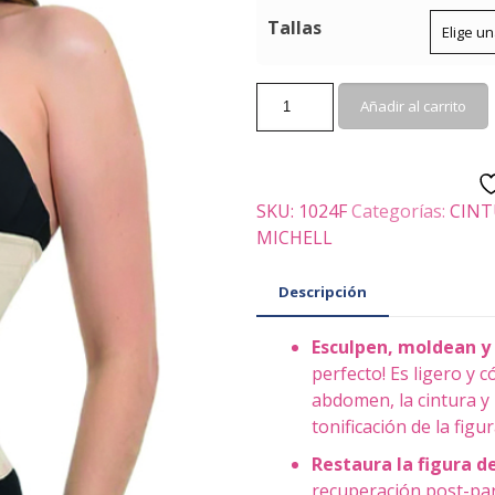
Tallas
1024F
Añadir al carrito
-
EXCELENCIA
CORTA
BROCHES
SKU:
1024F
Categorías:
CINT
cantidad
MICHELL
Descripción
Esculpen, moldean y 
perfecto! Es ligero y 
abdomen, la cintura y
tonificación de la figur
Restaura la figura d
recuperación post-part