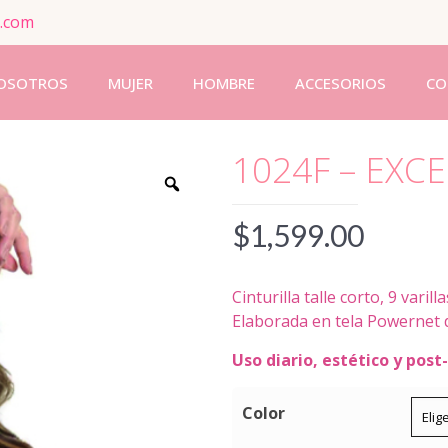
.com
OSOTROS
MUJER
HOMBRE
ACCESORIOS
CO
1024F – EXC
$
1,599.00
Cinturilla talle corto, 9 varil
Elaborada en tela Powernet 
Uso diario, estético y post
Color