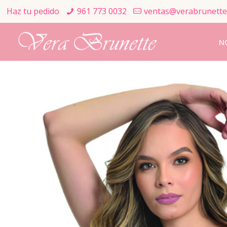
Haz tu pedido
961 773 0032
ventas@verabrunette
N