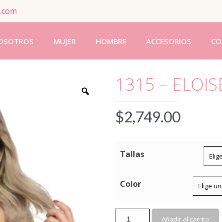
.com
OSOTROS
MUJER
HOMBRE
ACCESORIOS
CO
1315 – ELOIS
$
2,749.00
Tallas
Color
1315
Añadir al carrito