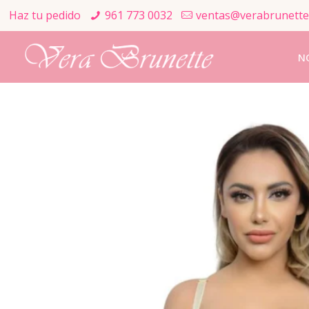
Haz tu pedido
961 773 0032
ventas@verabrunette
N