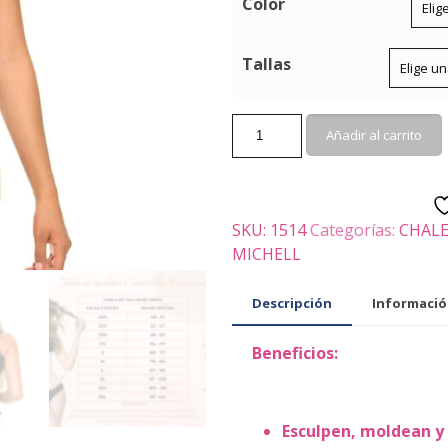
Color
Tallas
1514
Añadir al carrito
-
AMBER
cantidad
SKU:
1514
Categorías:
CHAL
MICHELL
Descripción
Informació
Beneficios:
Esculpen, moldean y 