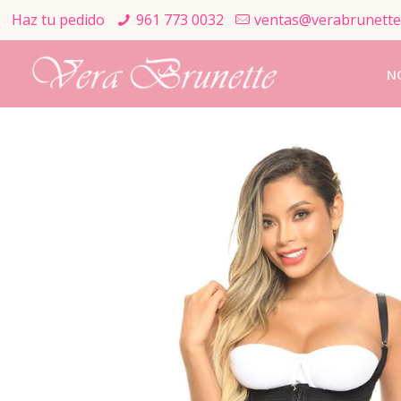
Haz tu pedido
961 773 0032
ventas@verabrunette
N