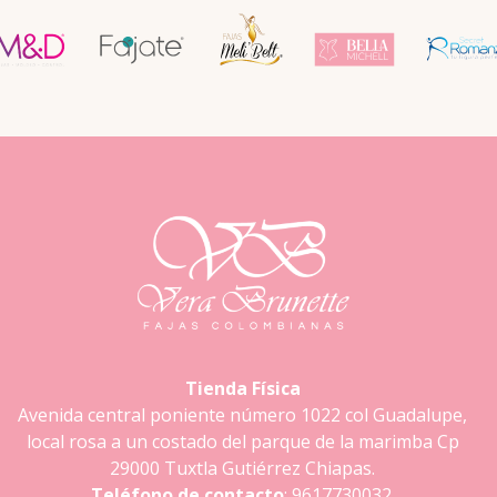
Tienda Física
Avenida central poniente número 1022 col Guadalupe,
local rosa a un costado del parque de la marimba Cp
29000 Tuxtla Gutiérrez Chiapas.
Teléfono de contacto
: 9617730032.