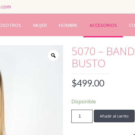
e.com
OSOTROS
MUJER
HOMBRE
ACCESORIOS
C
5070 – BAND
BUSTO
$
499.00
Disponible
5070
Añadir al carrito
-
BANDA
DE