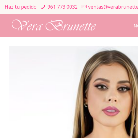
Haz tu pedido
961 773 0032
ventas@verabrunett
N