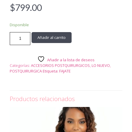
$
799.00
Disponible
6037
Añadir al carrito
-
BANDA
ESTABILIZADORA
DE
Añadir a la lista de deseos
BUSTO
Categorías:
ACCESORIOS POSTQUIRURGICOS
,
LO NUEVO
,
cantidad
POSTQUIRURGICA
Etiqueta:
FAJATE
Productos relacionados